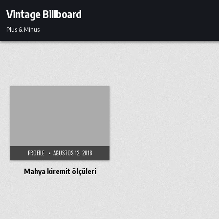
Skip
Vintage Billboard
to
content
Plus & Minus
PROFILE
AĞUSTOS 12, 2018
Mahya kiremit ölçüleri