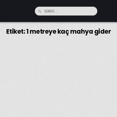
Search
for:
Etiket:
1 metreye kaç mahya gider