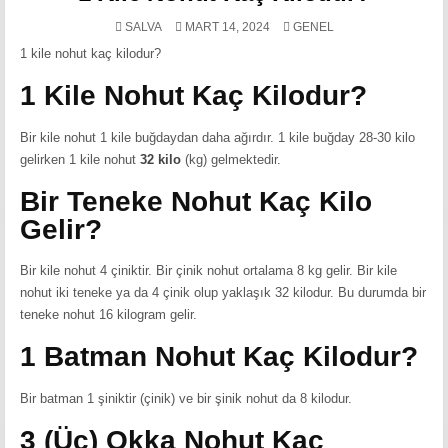
POSTED
SALVA
MART 14, 2024
GENEL
IN
1 kile nohut kaç kilodur?
1 Kile Nohut Kaç Kilodur?
Bir kile nohut 1 kile buğdaydan daha ağırdır. 1 kile buğday 28-30 kilo
gelirken 1 kile nohut
32 kilo
(kg) gelmektedir.
Bir Teneke Nohut Kaç Kilo
Gelir?
Bir kile nohut 4 çiniktir. Bir çinik nohut ortalama 8 kg gelir. Bir kile
nohut iki teneke ya da 4 çinik olup yaklaşık 32 kilodur. Bu durumda bir
teneke nohut 16 kilogram gelir.
1 Batman Nohut Kaç Kilodur?
Bir batman 1 şiniktir (çinik) ve bir şinik nohut da 8 kilodur.
3 (Üç) Okka Nohut Kaç