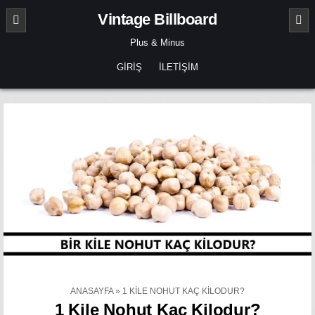
Skip
Vintage Billboard
to
content
Plus & Minus
GIRIŞ
İLETIŞIM
ANASAYFA
»
1 KILE NOHUT KAÇ KILODUR?
1 Kile Nohut Kaç Kilodur?