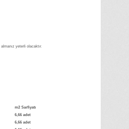
almanız yeterli olacaktır.
m2 Sarfiyatı
6,66 adet
6,66 adet