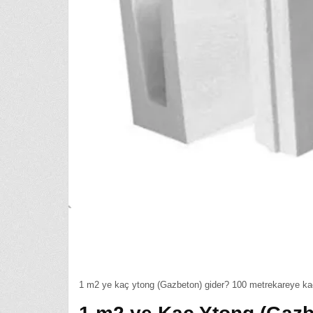
1 m2 ye kaç ytong (Gazbeton) gider? 100 metrekareye kaç 