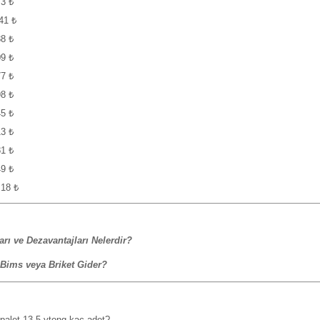
73 ₺
41 ₺
88 ₺
09 ₺
77 ₺
98 ₺
45 ₺
13 ₺
81 ₺
49 ₺
,18 ₺
rı ve Dezavantajları Nelerdir?
Bims veya Briket Gider?
 palet 13,5 ytong kaç adet?