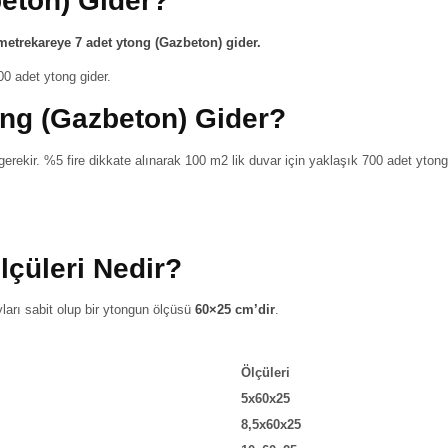
eton) Gider?
metrekareye 7 adet ytong (Gazbeton) gider.
0 adet ytong gider.
ng (Gazbeton) Gider?
rekir. %5 fire dikkate alınarak 100 m2 lik duvar için yaklaşık 700 adet ytong 
lçüleri Nedir?
oyları sabit olup bir ytongun ölçüsü
60×25 cm’dir
.
Ölçüleri
5x60x25
8,5x60x25