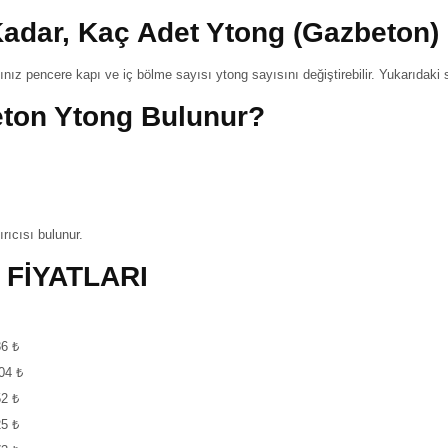
adar, Kaç Adet Ytong (Gazbeton)
ız pencere kapı ve iç bölme sayısı ytong sayısını değiştirebilir. Yukarıdaki say
eton Ytong Bulunur?
rıcısı bulunur.
FİYATLARI
36 ₺
04 ₺
52 ₺
25 ₺