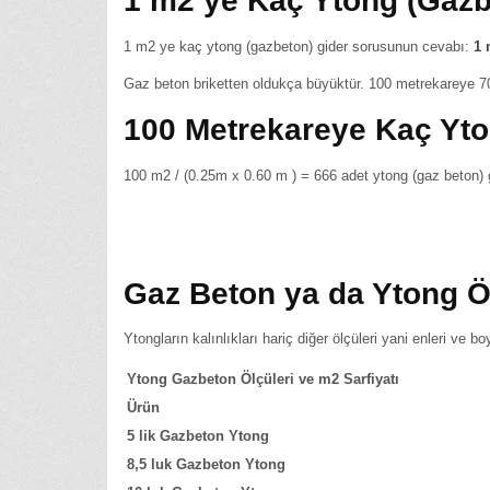
1 m2 ye Kaç Ytong (Gazb
1 m2 ye kaç ytong (gazbeton) gider sorusunun cevabı:
1 
Gaz beton briketten oldukça büyüktür. 100 metrekareye 70
100 Metrekareye Kaç Yto
100 m2 / (0.25m x 0.60 m ) = 666 adet ytong (gaz beton) ge
Gaz Beton ya da Ytong Ö
Ytongların kalınlıkları hariç diğer ölçüleri yani enleri ve b
Ytong Gazbeton Ölçüleri ve m2 Sarfiyatı
Ürün
5 lik Gazbeton Ytong
8,5 luk Gazbeton Ytong