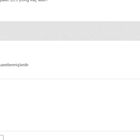
şaretlenmişlerdir