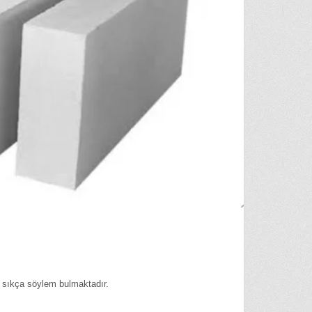
r sıkça söylem bulmaktadır.