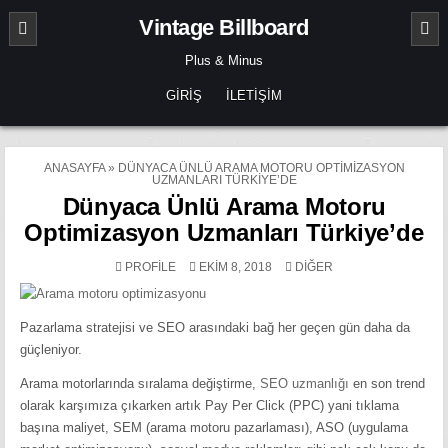
Skip
Vintage Billboard
to
content
Plus & Minus
GIRIŞ
İLETIŞIM
ANASAYFA
»
DÜNYACA ÜNLÜ ARAMA MOTORU OPTIMIZASYON
UZMANLARI TÜRKIYE’DE
Dünyaca Ünlü Arama Motoru
Optimizasyon Uzmanları Türkiye’de
POSTED
PROFILE
EKIM 8, 2018
DIĞER
IN
Pazarlama stratejisi ve SEO arasındaki bağ her geçen gün daha da
güçleniyor.
Arama motorlarında sıralama değiştirme,
SEO uzmanlığı
en son trend
olarak karşımıza çıkarken artık Pay Per Click (PPC) yani tıklama
başına maliyet, SEM (arama motoru pazarlaması), ASO (uygulama