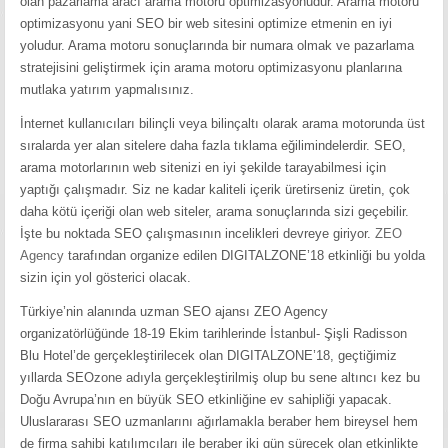
olan pazarlama aracı arama motoru optimizasyonudur. Arama motoru
optimizasyonu yani SEO bir web sitesini optimize etmenin en iyi
yoludur. Arama motoru sonuçlarında bir numara olmak ve pazarlama
stratejisini geliştirmek için arama motoru optimizasyonu planlarına
mutlaka yatırım yapmalısınız.
İnternet kullanıcıları bilinçli veya bilinçaltı olarak arama motorunda üst
sıralarda yer alan sitelere daha fazla tıklama eğilimindelerdir. SEO,
arama motorlarının web sitenizi en iyi şekilde tarayabilmesi için
yaptığı çalışmadır. Siz ne kadar kaliteli içerik üretirseniz üretin, çok
daha kötü içeriği olan web siteler, arama sonuçlarında sizi geçebilir.
İşte bu noktada SEO çalışmasının incelikleri devreye giriyor.
ZEO
Agency
tarafından organize edilen DIGITALZONE’18 etkinliği bu yolda
sizin için yol gösterici olacak.
Türkiye’nin alanında uzman SEO ajansı ZEO Agency
organizatörlüğünde 18-19 Ekim tarihlerinde İstanbul- Şişli Radisson
Blu Hotel’de gerçekleştirilecek olan DIGITALZONE’18, geçtiğimiz
yıllarda SEOzone adıyla gerçekleştirilmiş olup bu sene altıncı kez bu
Doğu Avrupa’nın en büyük SEO etkinliğine ev sahipliği yapacak.
Uluslararası SEO uzmanlarını ağırlamakla beraber hem bireysel hem
de firma sahibi katılımcıları ile beraber iki gün sürecek olan etkinlikte