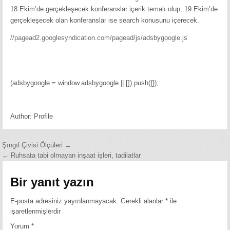
18 Ekim’de gerçekleşecek konferanslar içerik temalı olup, 19 Ekim’de
gerçekleşecek olan konferanslar ise search konusunu içerecek.
//pagead2.googlesyndication.com/pagead/js/adsbygoogle.js
(adsbygoogle = window.adsbygoogle || []).push({});
Author:
Profile
Yazı
Şıngıl Çivisi Ölçüleri →
← Ruhsata tabi olmayan inşaat işleri, tadilatlar
gezinmesi
Bir yanıt yazın
E-posta adresiniz yayınlanmayacak.
Gerekli alanlar
*
ile
işaretlenmişlerdir
Yorum
*