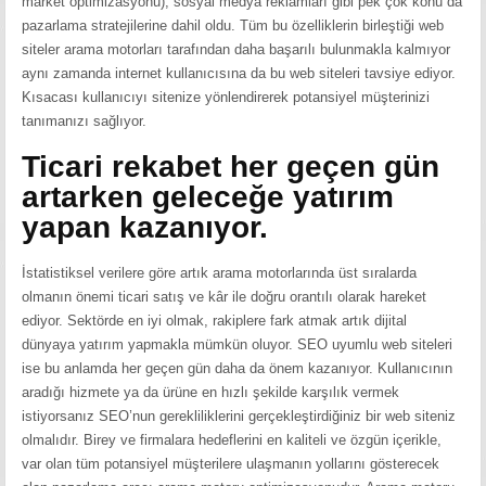
market optimizasyonu), sosyal medya reklamları gibi pek çok konu da
pazarlama stratejilerine dahil oldu. Tüm bu özelliklerin birleştiği web
siteler arama motorları tarafından daha başarılı bulunmakla kalmıyor
aynı zamanda internet kullanıcısına da bu web siteleri tavsiye ediyor.
Kısacası kullanıcıyı sitenize yönlendirerek potansiyel müşterinizi
tanımanızı sağlıyor.
Ticari rekabet her geçen gün
artarken geleceğe yatırım
yapan kazanıyor.
İstatistiksel verilere göre artık arama motorlarında üst sıralarda
olmanın önemi ticari satış ve kâr ile doğru orantılı olarak hareket
ediyor. Sektörde en iyi olmak, rakiplere fark atmak artık dijital
dünyaya yatırım yapmakla mümkün oluyor. SEO uyumlu web siteleri
ise bu anlamda her geçen gün daha da önem kazanıyor. Kullanıcının
aradığı hizmete ya da ürüne en hızlı şekilde karşılık vermek
istiyorsanız SEO’nun gerekliliklerini gerçekleştirdiğiniz bir web siteniz
olmalıdır. Birey ve firmalara hedeflerini en kaliteli ve özgün içerikle,
var olan tüm potansiyel müşterilere ulaşmanın yollarını gösterecek