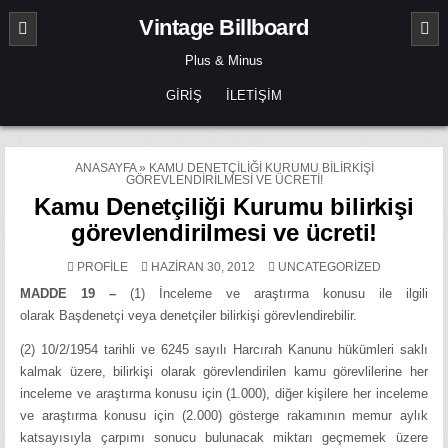
Skip
Vintage Billboard
to
content
Plus & Minus
GIRIŞ
İLETIŞIM
ANASAYFA
»
KAMU DENETÇILIĞI KURUMU BILIRKIŞI
GÖREVLENDIRILMESI VE ÜCRETI!
Kamu Denetçiliği Kurumu bilirkişi
görevlendirilmesi ve ücreti!
POSTED
PROFILE
HAZIRAN 30, 2012
UNCATEGORIZED
IN
MADDE 19 –
(1) İnceleme ve araştırma konusu ile ilgili
olarak Başdenetçi veya denetçiler bilirkişi görevlendirebilir.
(2) 10/2/1954 tarihli ve 6245 sayılı Harcırah Kanunu hükümleri saklı
kalmak üzere, bilirkişi olarak görevlendirilen kamu görevlilerine her
inceleme ve araştırma konusu için (1.000), diğer kişilere her inceleme
ve araştırma konusu için (2.000) gösterge rakamının memur aylık
katsayısıyla çarpımı sonucu bulunacak miktarı geçmemek üzere