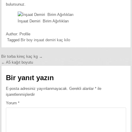
bulursunuz.
İnşaat Demiri Birim Ağırlıkları
Author:
Profile
Tagged
Bir boy inşaat demiri kaç kilo
Yazı
Bir torba kireç kaç kg →
← A5 kağıt boyutu
gezinmesi
Bir yanıt yazın
E-posta adresiniz yayınlanmayacak.
Gerekli alanlar
*
ile
işaretlenmişlerdir
Yorum
*