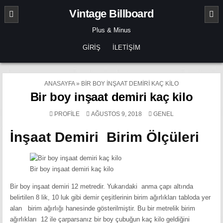
Skip
Vintage Billboard
to
content
Plus & Minus
GIRIŞ
İLETIŞIM
ANASAYFA
»
BIR BOY INŞAAT DEMIRI KAÇ KILO
Bir boy inşaat demiri kaç kilo
POSTED
PROFILE
AĞUSTOS 9, 2018
GENEL
IN
İnşaat Demiri Birim Ölçüleri
Bir boy inşaat demiri kaç kilo
Bir boy inşaat demiri 12 metredir. Yukarıdaki anma çapı altında
belirtilen 8 lik, 10 luk gibi demir çeşitlerinin birim ağırlıkları tabloda yer
alan birim ağırlığı hanesinde gösterilmiştir. Bu bir metrelik birim
ağırlıkları 12 ile çarparsanız bir boy çubuğun kaç kilo geldiğini