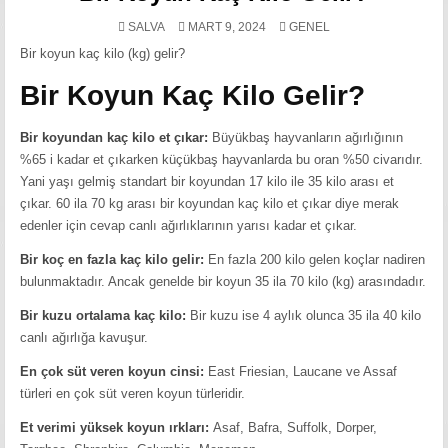
POSTED
SALVA
MART 9, 2024
GENEL
IN
Bir koyun kaç kilo (kg) gelir?
Bir Koyun Kaç Kilo Gelir?
Bir koyundan kaç kilo et çıkar:
Büyükbaş hayvanların ağırlığının
%65 i kadar et çıkarken küçükbaş hayvanlarda bu oran %50 civarıdır.
Yani yaşı gelmiş standart bir koyundan 17 kilo ile 35 kilo arası et
çıkar. 60 ila 70 kg arası bir koyundan kaç kilo et çıkar diye merak
edenler için cevap canlı ağırlıklarının yarısı kadar et çıkar.
Bir koç en fazla kaç kilo gelir:
En fazla 200 kilo gelen koçlar nadiren
bulunmaktadır. Ancak genelde bir koyun 35 ila 70 kilo (kg) arasındadır.
Bir kuzu ortalama kaç kilo:
Bir kuzu ise 4 aylık olunca 35 ila 40 kilo
canlı ağırlığa kavuşur.
En çok süt veren koyun cinsi:
East Friesian, Laucane ve Assaf
türleri en çok süt veren koyun türleridir.
Et verimi yüksek koyun ırkları:
Asaf, Bafra, Suffolk, Dorper,