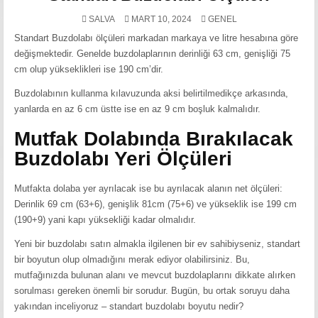
POSTED
SALVA
MART 10, 2024
GENEL
IN
Standart Buzdolabı ölçüleri markadan markaya ve litre hesabına göre
değişmektedir. Genelde buzdolaplarının derinliği 63 cm, genişliği 75
cm olup yükseklikleri ise 190 cm’dir.
Buzdolabının kullanma kılavuzunda aksi belirtilmedikçe arkasında,
yanlarda en az 6 cm üstte ise en az 9 cm boşluk kalmalıdır.
Mutfak Dolabında Bırakılacak
Buzdolabı Yeri Ölçüleri
Mutfakta dolaba yer ayrılacak ise bu ayrılacak alanın net ölçüleri:
Derinlik 69 cm (63+6), genişlik 81cm (75+6) ve yükseklik ise 199 cm
(190+9) yani kapı yüksekliği kadar olmalıdır.
Yeni bir buzdolabı satın almakla ilgilenen bir ev sahibiyseniz, standart
bir boyutun olup olmadığını merak ediyor olabilirsiniz. Bu,
mutfağınızda bulunan alanı ve mevcut buzdolaplarını dikkate alırken
sorulması gereken önemli bir sorudur. Bugün, bu ortak soruyu daha
yakından inceliyoruz – standart buzdolabı boyutu nedir?