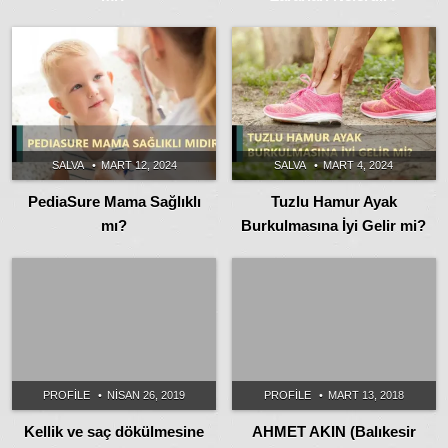
SALVA
MART 12, 2024
SALVA
MART 4, 2024
PediaSure Mama Sağlıklı
Tuzlu Hamur Ayak
mı?
Burkulmasına İyi Gelir mi?
PROFILE
NISAN 26, 2019
PROFILE
MART 13, 2018
Kellik ve saç dökülmesine
AHMET AKIN (Balıkesir