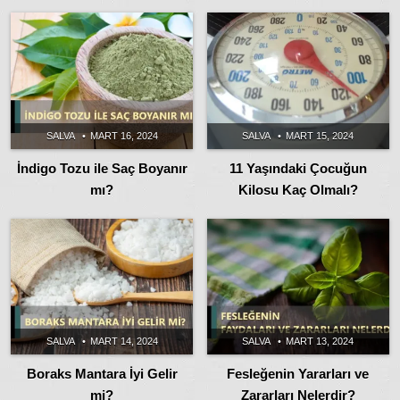
SALVA
MART 16, 2024
SALVA
MART 15, 2024
İndigo Tozu ile Saç Boyanır
11 Yaşındaki Çocuğun
mı?
Kilosu Kaç Olmalı?
SALVA
MART 14, 2024
SALVA
MART 13, 2024
Boraks Mantara İyi Gelir
Fesleğenin Yararları ve
mi?
Zararları Nelerdir?