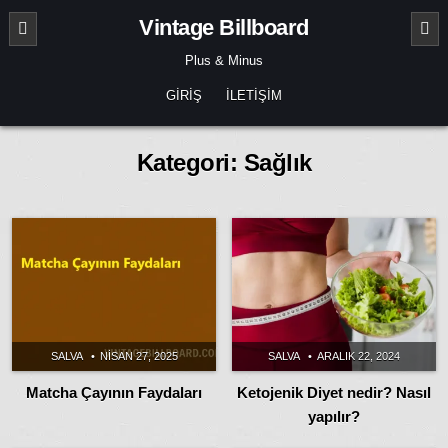
Skip
Vintage Billboard
to
content
Plus & Minus
GIRIŞ
İLETIŞIM
Kategori:
Sağlık
SALVA
NISAN 27, 2025
SALVA
ARALIK 22, 2024
Matcha Çayının Faydaları
Ketojenik Diyet nedir? Nasıl
yapılır?