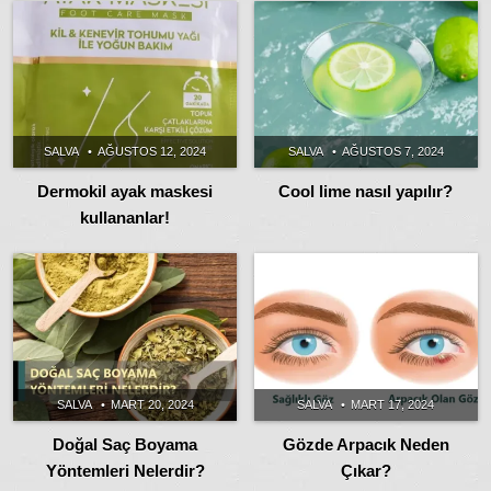
SALVA
AĞUSTOS 12, 2024
SALVA
AĞUSTOS 7, 2024
Dermokil ayak maskesi
Cool lime nasıl yapılır?
kullananlar!
SALVA
MART 20, 2024
SALVA
MART 17, 2024
Doğal Saç Boyama
Gözde Arpacık Neden
Yöntemleri Nelerdir?
Çıkar?