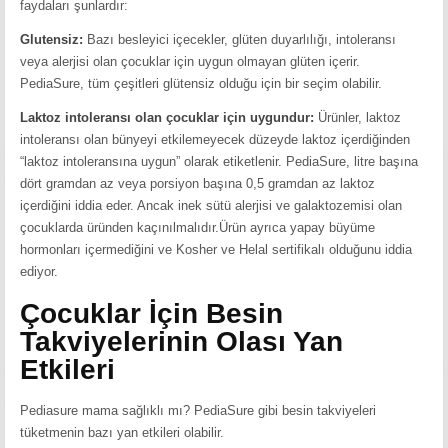
faydaları şunlardır:
Glutensiz:
Bazı besleyici içecekler, glüten duyarlılığı, intoleransı
veya alerjisi olan çocuklar için uygun olmayan glüten içerir.
PediaSure, tüm çeşitleri glütensiz olduğu için bir seçim olabilir.
Laktoz intoleransı olan çocuklar için uygundur:
Ürünler, laktoz
intoleransı olan bünyeyi etkilemeyecek düzeyde laktoz içerdiğinden
“laktoz intoleransına uygun” olarak etiketlenir. PediaSure, litre başına
dört gramdan az veya porsiyon başına 0,5 gramdan az laktoz
içerdiğini iddia eder. Ancak inek sütü alerjisi ve galaktozemisi olan
çocuklarda üründen kaçınılmalıdır.Ürün ayrıca yapay büyüme
hormonları içermediğini ve Kosher ve Helal sertifikalı olduğunu iddia
ediyor.
Çocuklar İçin Besin
Takviyelerinin Olası Yan
Etkileri
Pediasure mama sağlıklı mı? PediaSure gibi besin takviyeleri
tüketmenin bazı yan etkileri olabilir.