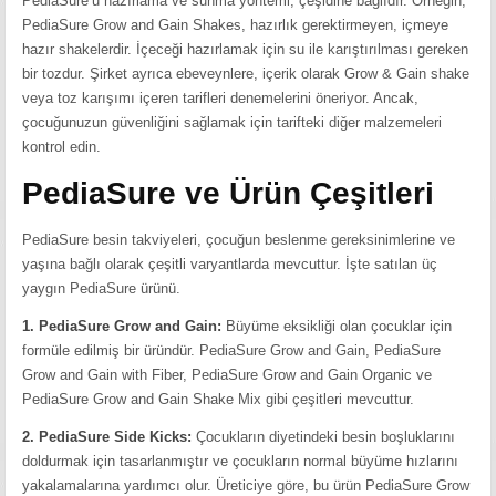
PediaSure’u hazırlama ve sunma yöntemi, çeşidine bağlıdır. Örneğin,
PediaSure Grow and Gain Shakes, hazırlık gerektirmeyen, içmeye
hazır shakelerdir. İçeceği hazırlamak için su ile karıştırılması gereken
bir tozdur. Şirket ayrıca ebeveynlere, içerik olarak Grow & Gain shake
veya toz karışımı içeren tarifleri denemelerini öneriyor. Ancak,
çocuğunuzun güvenliğini sağlamak için tarifteki diğer malzemeleri
kontrol edin.
PediaSure ve Ürün Çeşitleri
PediaSure besin takviyeleri, çocuğun beslenme gereksinimlerine ve
yaşına bağlı olarak çeşitli varyantlarda mevcuttur. İşte satılan üç
yaygın PediaSure ürünü.
1. PediaSure Grow and Gain:
Büyüme eksikliği olan çocuklar için
formüle edilmiş bir üründür. PediaSure Grow and Gain, PediaSure
Grow and Gain with Fiber, PediaSure Grow and Gain Organic ve
PediaSure Grow and Gain Shake Mix gibi çeşitleri mevcuttur.
2. PediaSure Side Kicks:
Çocukların diyetindeki besin boşluklarını
doldurmak için tasarlanmıştır ve çocukların normal büyüme hızlarını
yakalamalarına yardımcı olur. Üreticiye göre, bu ürün PediaSure Grow