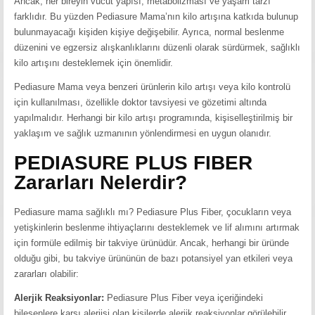
Ancak, her bireyin vücut yapısı, metabolizması ve yaşam tarzı
farklıdır. Bu yüzden Pediasure Mama’nın kilo artışına katkıda bulunup
bulunmayacağı kişiden kişiye değişebilir. Ayrıca, normal beslenme
düzenini ve egzersiz alışkanlıklarını düzenli olarak sürdürmek, sağlıklı
kilo artışını desteklemek için önemlidir.
Pediasure Mama veya benzeri ürünlerin kilo artışı veya kilo kontrolü
için kullanılması, özellikle doktor tavsiyesi ve gözetimi altında
yapılmalıdır. Herhangi bir kilo artışı programında, kişiselleştirilmiş bir
yaklaşım ve sağlık uzmanının yönlendirmesi en uygun olanıdır.
PEDIASURE PLUS FIBER
Zararları Nelerdir?
Pediasure mama sağlıklı mı? Pediasure Plus Fiber, çocukların veya
yetişkinlerin beslenme ihtiyaçlarını desteklemek ve lif alımını artırmak
için formüle edilmiş bir takviye ürünüdür. Ancak, herhangi bir üründe
olduğu gibi, bu takviye ürününün de bazı potansiyel yan etkileri veya
zararları olabilir:
Alerjik Reaksiyonlar:
Pediasure Plus Fiber veya içeriğindeki
bileşenlere karşı alerjisi olan kişilerde alerjik reaksiyonlar görülebilir.