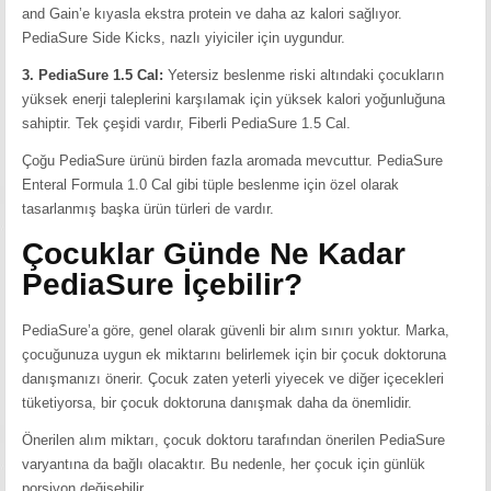
and Gain’e kıyasla ekstra protein ve daha az kalori sağlıyor.
PediaSure Side Kicks, nazlı yiyiciler için uygundur.
3. PediaSure 1.5 Cal:
Yetersiz beslenme riski altındaki çocukların
yüksek enerji taleplerini karşılamak için yüksek kalori yoğunluğuna
sahiptir. Tek çeşidi vardır, Fiberli PediaSure 1.5 Cal.
Çoğu PediaSure ürünü birden fazla aromada mevcuttur. PediaSure
Enteral Formula 1.0 Cal gibi tüple beslenme için özel olarak
tasarlanmış başka ürün türleri de vardır.
Çocuklar Günde Ne Kadar
PediaSure İçebilir?
PediaSure’a göre, genel olarak güvenli bir alım sınırı yoktur. Marka,
çocuğunuza uygun ek miktarını belirlemek için bir çocuk doktoruna
danışmanızı önerir. Çocuk zaten yeterli yiyecek ve diğer içecekleri
tüketiyorsa, bir çocuk doktoruna danışmak daha da önemlidir.
Önerilen alım miktarı, çocuk doktoru tarafından önerilen PediaSure
varyantına da bağlı olacaktır. Bu nedenle, her çocuk için günlük
porsiyon değişebilir.