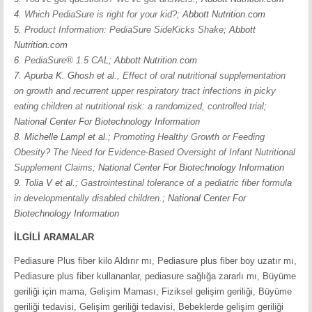
4.
Which PediaSure is right for your kid?
; Abbott Nutrition.com
5.
Product Information: PediaSure SideKicks Shake
; Abbott
Nutrition.com
6.
PediaSure® 1.5 CAL
; Abbott Nutrition.com
7. Apurba K. Ghosh et al.,
Effect of oral nutritional supplementation
on growth and recurrent upper respiratory tract infections in picky
eating children at nutritional risk: a randomized, controlled trial
;
National Center For Biotechnology Information
8. Michelle Lampl et al.;
Promoting Healthy Growth or Feeding
Obesity? The Need for Evidence-Based Oversight of Infant Nutritional
Supplement Claims
; National Center For Biotechnology Information
9. Tolia V et al.;
Gastrointestinal tolerance of a pediatric fiber formula
in developmentally disabled children.
; National Center For
Biotechnology Information
İLGİLİ ARAMALAR
Pediasure Plus fiber kilo Aldırır mı, Pediasure plus fiber boy uzatır mı,
Pediasure plus fiber kullananlar, pediasure sağlığa zararlı mı, Büyüme
geriliği için mama, Gelişim Maması, Fiziksel gelişim geriliği, Büyüme
geriliği tedavisi, Gelişim geriliği tedavisi, Bebeklerde gelişim geriliği