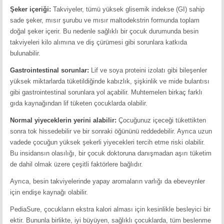
Şeker içeriği:
Takviyeler, tümü yüksek glisemik indekse (GI) sahip
sade şeker, mısır şurubu ve mısır maltodekstrin formunda toplam
doğal şeker içerir. Bu nedenle sağlıklı bir çocuk durumunda besin
takviyeleri kilo alımına ve diş çürümesi gibi sorunlara katkıda
bulunabilir.
Gastrointestinal sorunlar:
Lif ve soya proteini izolatı gibi bileşenler
yüksek miktarlarda tüketildiğinde kabızlık, şişkinlik ve mide bulantısı
gibi gastrointestinal sorunlara yol açabilir. Muhtemelen birkaç farklı
gıda kaynağından lif tüketen çocuklarda olabilir.
Normal yiyeceklerin yerini alabilir:
Çocuğunuz içeceği tükettikten
sonra tok hissedebilir ve bir sonraki öğününü reddedebilir. Ayrıca uzun
vadede çocuğun yüksek şekerli yiyecekleri tercih etme riski olabilir.
Bu insidansın olasılığı, bir çocuk doktoruna danışmadan aşırı tüketim
de dahil olmak üzere çeşitli faktörlere bağlıdır.
Ayrıca, besin takviyelerinde yapay aromaların varlığı da ebeveynler
için endişe kaynağı olabilir.
PediaSure, çocukların ekstra kalori alması için kesinlikle besleyici bir
ektir. Bununla birlikte, iyi büyüyen, sağlıklı çocuklarda, tüm beslenme