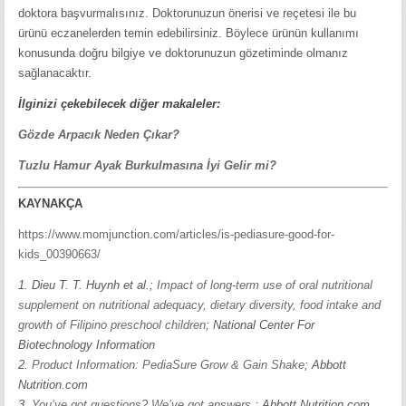
doktora başvurmalısınız. Doktorunuzun önerisi ve reçetesi ile bu
ürünü eczanelerden temin edebilirsiniz. Böylece ürünün kullanımı
konusunda doğru bilgiye ve doktorunuzun gözetiminde olmanız
sağlanacaktır.
İlginizi çekebilecek diğer makaleler:
Gözde Arpacık Neden Çıkar?
Tuzlu Hamur Ayak Burkulmasına İyi Gelir mi?
KAYNAKÇA
https://www.momjunction.com/articles/is-pediasure-good-for-
kids_00390663/
1.
Dieu T. T. Huynh et al.;
Impact of long-term use of oral nutritional
supplement on nutritional adequacy, dietary diversity, food intake and
growth of Filipino preschool children
; National Center For
Biotechnology Information
2.
Product Information: PediaSure Grow & Gain Shake
; Abbott
Nutrition.com
3.
You’ve got questions? We’ve got answers.
; Abbott Nutrition.com