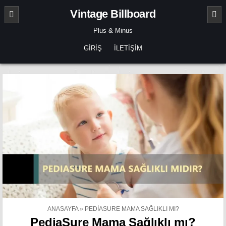
Skip
Vintage Billboard
to
content
Plus & Minus
GIRIŞ
İLETIŞIM
ANASAYFA
»
PEDIASURE MAMA SAĞLIKLI MI?
PediaSure Mama Sağlıklı mı?