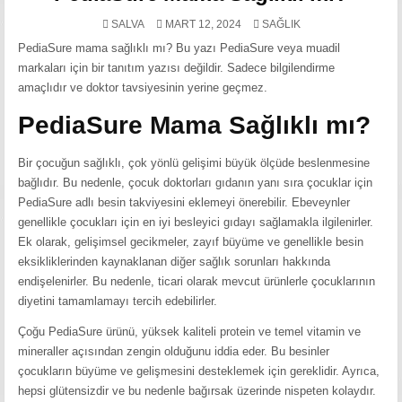
POSTED
SALVA
MART 12, 2024
SAĞLIK
IN
PediaSure mama sağlıklı mı? Bu yazı PediaSure veya muadil
markaları için bir tanıtım yazısı değildir. Sadece bilgilendirme
amaçlıdır ve doktor tavsiyesinin yerine geçmez.
PediaSure Mama Sağlıklı mı?
Bir çocuğun sağlıklı, çok yönlü gelişimi büyük ölçüde beslenmesine
bağlıdır. Bu nedenle, çocuk doktorları gıdanın yanı sıra çocuklar için
PediaSure adlı besin takviyesini eklemeyi önerebilir. Ebeveynler
genellikle çocukları için en iyi besleyici gıdayı sağlamakla ilgilenirler.
Ek olarak, gelişimsel gecikmeler, zayıf büyüme ve genellikle besin
eksikliklerinden kaynaklanan diğer sağlık sorunları hakkında
endişelenirler. Bu nedenle, ticari olarak mevcut ürünlerle çocuklarının
diyetini tamamlamayı tercih edebilirler.
Çoğu PediaSure ürünü, yüksek kaliteli protein ve temel vitamin ve
mineraller açısından zengin olduğunu iddia eder. Bu besinler
çocukların büyüme ve gelişmesini desteklemek için gereklidir. Ayrıca,
hepsi glütensizdir ve bu nedenle bağırsak üzerinde nispeten kolaydır.