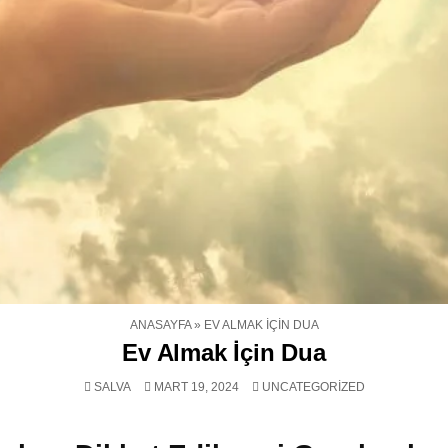
ANASAYFA
»
EV ALMAK İÇIN DUA
Ev Almak İçin Dua
POSTED
SALVA
MART 19, 2024
UNCATEGORIZED
IN