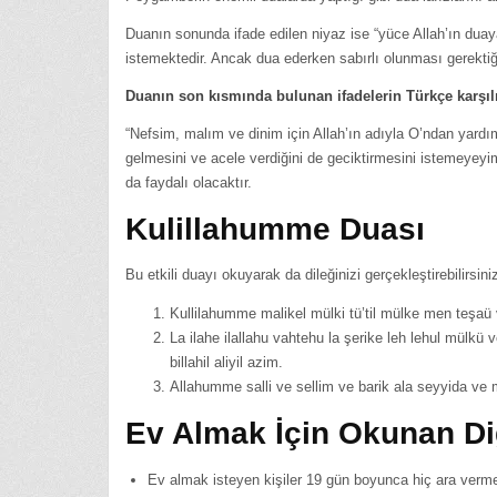
Duanın sonunda ifade edilen niyaz ise “yüce Allah’ın dua
istemektedir. Ancak dua ederken sabırlı olunması gerektiğ
Duanın son kısmında bulunan ifadelerin Türkçe karşılı
“Nefsim, malım ve dinim için Allah’ın adıyla O’ndan yardım 
gelmesini ve acele verdiğini de geciktirmesini istemeyeyi
da faydalı olacaktır.
Kulillahumme Duası
Bu etkili duayı okuyarak da dileğinizi gerçekleştirebilirsini
Kullilahumme malikel mülki tü’til mülke men teşaü 
La ilahe ilallahu vahtehu la şerike leh lehul mülkü 
billahil aliyil azim.
Allahumme salli ve sellim ve barik ala seyyida ve m
Ev Almak İçin Okunan Di
Ev almak isteyen kişiler 19 gün boyunca hiç ara vermede