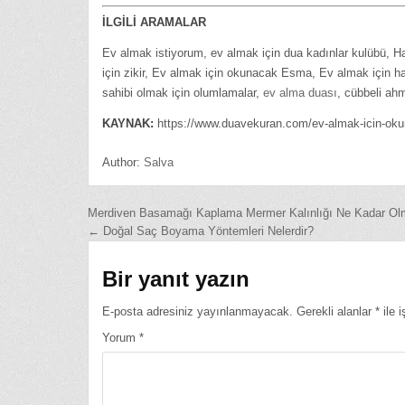
İLGİLİ ARAMALAR
Ev almak istiyorum, ev almak için dua kadınlar kulübü, Ha
için zikir, Ev almak için okunacak Esma, Ev almak için h
sahibi olmak için olumlamalar,
ev alma duası
, cübbeli ah
KAYNAK:
https://www.duavekuran.com/ev-almak-icin-okun
Author:
Salva
Yazı
Merdiven Basamağı Kaplama Mermer Kalınlığı Ne Kadar Ol
← Doğal Saç Boyama Yöntemleri Nelerdir?
gezinmesi
Bir yanıt yazın
E-posta adresiniz yayınlanmayacak.
Gerekli alanlar
*
ile i
Yorum
*