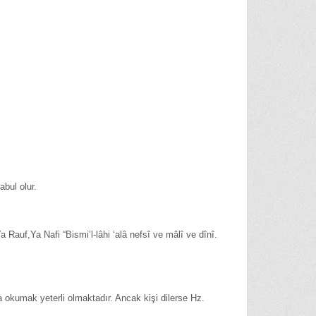
bul olur.
Rauf,Ya Nafi “Bismi’l-lâhi ‘alâ nefsî ve mâlî ve dînî.
a okumak yeterli olmaktadır. Ancak kişi dilerse Hz.