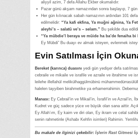
aliyyil azim, 7 defa Allahu Ekber okumalıdır.
Pazar günü akşam namazından sonra başlayıp, 7 gün
Her gün kılınacak sabah namazının ardından 101 defa 
edilmelidir:
“Ya kafi ekfina, Ya muğni ağnina, Ya Fe
aleyhi’s – salatü ve’s – selam.”
Bu şekilde dua edild
“Ya mübdie’l beraya ve müide ha ba’de fenaiha bi
Ey Mübdi” Bu duayı ev almak isteyen, evlenmek isteyen,
Evin Satılması İçin Oku
Bereket (karınca) duasını
yedi gün yedişer defa satılması
cebraile ve mikaile ve israfile ve azraile ve ibrahime ve is
leilehe illellahül melikülhaggülmübinü mühammedürrasülül
halelen tayyiben birahmetike ya erhamerrahimin. Debernu
Manası:
Ey Cebrail’in ve Mikail’in, İsrafil’in ve Azrail’in,
Kudret ve güç sadece yüce ve büyük olan sana aittir. Açı
Ey Allah’ım, Ey kaim ve diri olan, Ey ikram ve celal sahib
senin rahmetinle (Ashabı Kehfin isimleri) Rahimin. Yemli
Bu makale de ilginizi çekebilir:
İşlerin Rast Gitmesi İ