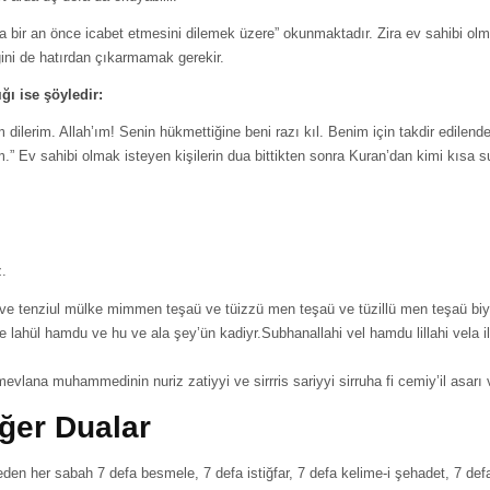
ya bir an önce icabet etmesini dilemek üzere” okunmaktadır. Zira ev sahibi o
ini de hatırdan çıkarmamak gerekir.
ğı ise şöyledir:
dilerim. Allah’ım! Senin hükmettiğine beni razı kıl. Benim için takdir edilende 
m.” Ev sahibi olmak isteyen kişilerin dua bittikten sonra Kuran’dan kimi kısa
z.
ve tenziul mülke mimmen teşaü ve tüizzü men teşaü ve tüzillü men teşaü biyed
ve lahül hamdu ve hu ve ala şey’ün kadiyr.Subhanallahi vel hamdu lillahi vela il
evlana muhammedinin nuriz zatiyyi ve sirrris sariyyi sirruha fi cemiy’il asarı 
ğer Dualar
n her sabah 7 defa besmele, 7 defa istiğfar, 7 defa kelime-i şehadet, 7 defa s