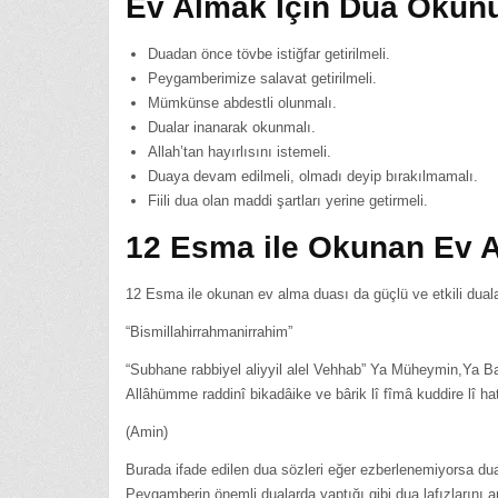
Ev Almak İçin Dua Okunu
Duadan önce tövbe istiğfar getirilmeli.
Peygamberimize salavat getirilmeli.
Mümkünse abdestli olunmalı.
Dualar inanarak okunmalı.
Allah’tan hayırlısını istemeli.
Duaya devam edilmeli, olmadı deyip bırakılmamalı.
Fiili dua olan maddi şartları yerine getirmeli.
12 Esma ile Okunan Ev 
12 Esma ile okunan ev alma duası da güçlü ve etkili dual
“Bismillahirrahmanirrahim”
“Subhane rabbiyel aliyyil alel Vehhab” Ya Müheymin,Ya Bar
Allâhümme raddinî bikadâike ve bârik lî fîmâ kuddire lî hat
(Amin)
Burada ifade edilen dua sözleri eğer ezberlenemiyorsa dua 
Peygamberin önemli dualarda yaptığı gibi dua lafızlarını ar