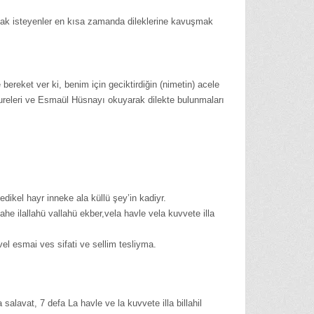
lmak isteyenler en kısa zamanda dileklerine kavuşmak
bereket ver ki, benim için geciktirdiğin (nimetin) acele
 sureleri ve Esmaül Hüsnayı okuyarak dilekte bulunmaları
ikel hayr inneke ala küllü şey’in kadiyr.
ahe ilallahü vallahü ekber,vela havle vela kuvvete illa
vel esmai ves sifati ve sellim tesliyma.
alavat, 7 defa La havle ve la kuvvete illa billahil