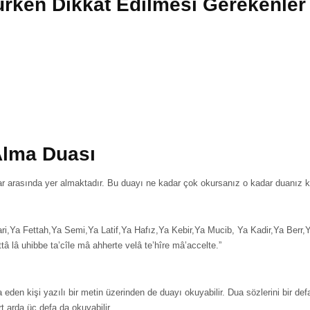
rken Dikkat Edilmesi Gerekenler
Alma Duası
ar arasında yer almaktadır. Bu duayı ne kadar çok okursanız o kadar duanız ka
i,Ya Fettah,Ya Semi,Ya Latif,Ya Hafız,Ya Kebir,Ya Mucib, Ya Kadir,Ya Berr,Ya 
tâ lâ uhibbe ta’cîle mâ ahherte velâ te’hîre mâ’accelte.”
eden kişi yazılı bir metin üzerinden de duayı okuyabilir. Dua sözlerini bir def
t arda üç defa da okuyabilir.