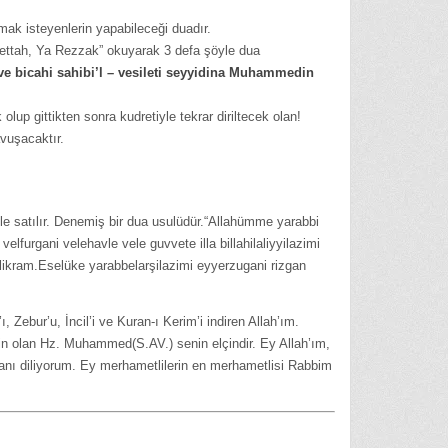
ak isteyenlerin yapabileceği duadır.
Fettah, Ya Rezzak” okuyarak 3 defa şöyle dua
 ve bicahi sahibi’l – vesileti seyyidina Muhammedin
lup gittikten sonra kudretiyle tekrar diriltecek olan!
avuşacaktır.
iyle satılır. Denemiş bir dua usulüdür.“Allahümme yarabbi
elfurgani velehavle vele guvvete illa billahilaliyyilazimi
likram.Eselüke yarabbelarşilazimi eyyerzugani rizgan
ı, Zebur’u, İncil’i ve Kuran-ı Kerim’i indiren Allah’ım.
in olan Hz. Muhammed(S.AV.) senin elçindir. Ey Allah’ım,
ırmanı diliyorum. Ey merhametlilerin en merhametlisi Rabbim