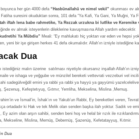
 boyunca her gün 4000 defa
“Hasbünallahü ve nimel vekil”
okunması ev alm
Fatiha suresini okuduktan sonra, 101 defa “Ya Kafi, Ya Gani, Ya Muğni, Ya 
ttah iftah lena babe rahmetike, Ya Rezzak urzukna bi lutfike ve Keremike
iğinde ev almak isteyenlerin dileklerine kavuşmasına Allah yardım edecektir.
 kudretihi Ya Mübdiu”
Meali: “Ey mahlukatı hiç yoktan var eden ve hepsi yok o
 yeni bir işe girişen herkes 41 defa okumalıdır. Allah’ın izniyle istediğine k
nacak Dua
 istediğiniz malın üzerine satılması niyetiyle okursanız inşallah Allah’ın izn
maile ve ishaga ve yeğgube ve münzilel bereketi vettevrati vezzeburi vel incili v
lahi sadegülveğdil emini ya rabbi ya rabbi ya hayyü ya gayyümü yazelcelelive
ş, Şezenuş, Kefeştetıyuş, Gıtmır, Yemliha, Mekselina, Mislina ,Mernuş.
 İbrahim’in ve İsmail’in, İshak’ın ve Yakub’un Rabbi, Ey bereketleri veren, Tevrat’
kça ortadadır ki Hak ve tek Melik olan senden başka ilah yoktur. Sadık ve em
i, Ey azim olan arşın sahibi, senden beni hoş ve helal bir rızık ile rızıkland
ha, Mekseline, Mislina, Mernüş, Debernüş, Şazenüş, Kefetatayyuş, Kıtmir.
çin Dua