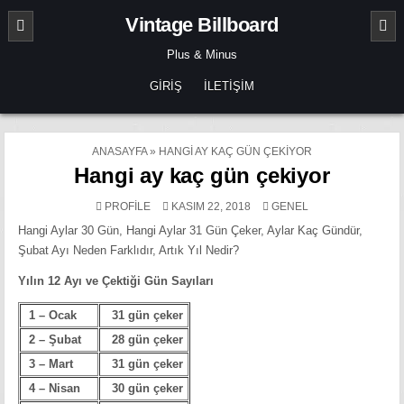
Skip
Vintage Billboard
to
content
Plus & Minus
GIRIŞ
İLETIŞIM
ANASAYFA
»
HANGI AY KAÇ GÜN ÇEKIYOR
Hangi ay kaç gün çekiyor
POSTED
PROFILE
KASIM 22, 2018
GENEL
IN
Hangi Aylar 30 Gün, Hangi Aylar 31 Gün Çeker, Aylar Kaç Gündür,
Şubat Ayı Neden Farklıdır, Artık Yıl Nedir?
Yılın 12 Ayı ve Çektiği Gün Sayıları
1 – Ocak
31 gün çeker
2 – Şubat
28 gün çeker
3 – Mart
31 gün çeker
4 – Nisan
30 gün çeker