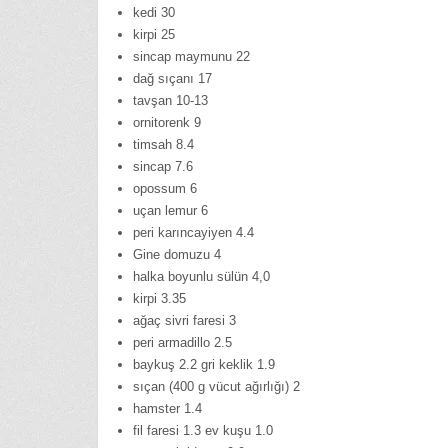
kedi 30
kirpi 25
sincap maymunu 22
dağ sıçanı 17
tavşan 10-13
ornitorenk 9
timsah 8.4
sincap 7.6
opossum 6
uçan lemur 6
peri karıncayiyen 4.4
Gine domuzu 4
halka boyunlu sülün 4,0
kirpi 3.35
ağaç sivri faresi 3
peri armadillo 2.5
baykuş 2.2 gri keklik 1.9
sıçan (400 g vücut ağırlığı) 2
hamster 1.4
fil faresi 1.3 ev kuşu 1.0