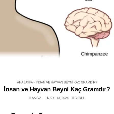
ANASAYFA
»
İNSAN VE HAYVAN BEYNI KAÇ GRAMDIR?
İnsan ve Hayvan Beyni Kaç Gramdır?
POSTED
SALVA
MART 13, 2024
GENEL
IN