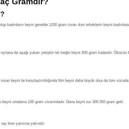
Kaç Gramdır?
o?
olup kadınların beyni genelde 1200 gram civarı iken erkeklerin beyni kadınlar
oynasa da aşağı yukarı yetişkin bir ineğin beyni 400 gram kadardır. Öküzün be
lan insan beyni ile karşılaştırıldığında filin beyni daha büyük olsa da tüm vücud
beyni ortalama 100 gram civarındadır. Dana beyni ise 300-350 gram gelir.
tay iken yarısına yakındır.