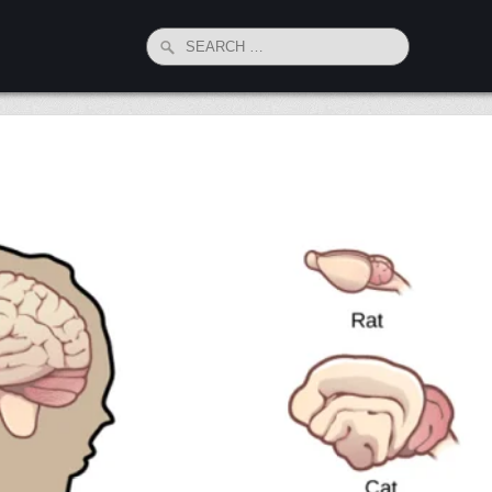
Search
for: