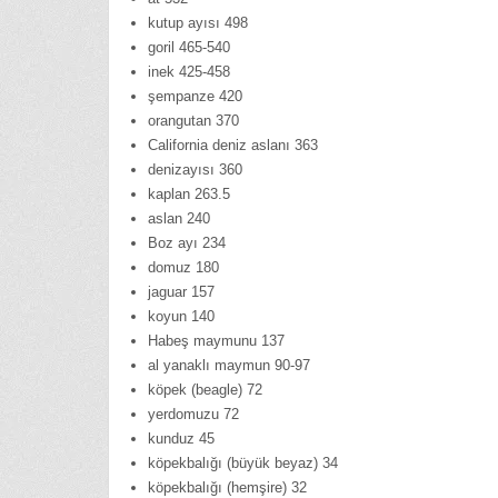
kutup ayısı 498
goril 465-540
inek 425-458
şempanze 420
orangutan 370
California deniz aslanı 363
denizayısı 360
kaplan 263.5
aslan 240
Boz ayı 234
domuz 180
jaguar 157
koyun 140
Habeş maymunu 137
al yanaklı maymun 90-97
köpek (beagle) 72
yerdomuzu 72
kunduz 45
köpekbalığı (büyük beyaz) 34
köpekbalığı (hemşire) 32