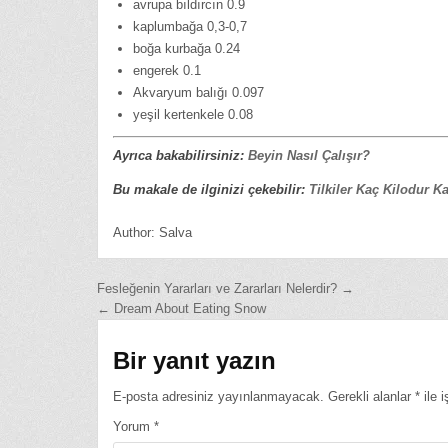
avrupa bıldırcın 0.9
kaplumbağa 0,3-0,7
boğa kurbağa 0.24
engerek 0.1
Akvaryum balığı 0.097
yeşil kertenkele 0.08
Ayrıca bakabilirsiniz:
Beyin Nasıl Çalışır?
Bu makale de ilginizi çekebilir:
Tilkiler Kaç Kilodur K
Author:
Salva
Yazı
Fesleğenin Yararları ve Zararları Nelerdir? →
← Dream About Eating Snow
gezinmesi
Bir yanıt yazın
E-posta adresiniz yayınlanmayacak.
Gerekli alanlar
*
ile i
Yorum
*