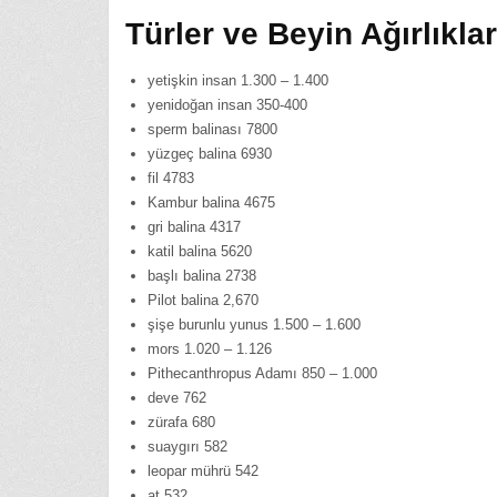
Türler ve Beyin Ağırlıkları
yetişkin insan 1.300 – 1.400
yenidoğan insan 350-400
sperm balinası 7800
yüzgeç balina 6930
fil 4783
Kambur balina 4675
gri balina 4317
katil balina 5620
başlı balina 2738
Pilot balina 2,670
şişe burunlu yunus 1.500 – 1.600
mors 1.020 – 1.126
Pithecanthropus Adamı 850 – 1.000
deve 762
zürafa 680
suaygırı 582
leopar mührü 542
at 532