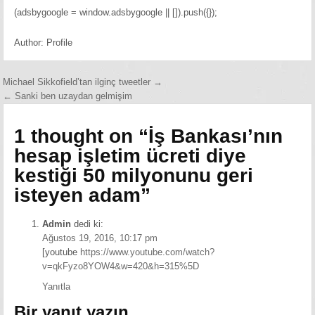
(adsbygoogle = window.adsbygoogle || []).push({});
Author:
Profile
Yazı
Michael Sikkofield’tan ilginç tweetler →
← Sanki ben uzaydan gelmişim
gezinmesi
1 thought on “
İş Bankası’nın
hesap işletim ücreti diye
kestiği 50 milyonunu geri
isteyen adam
”
Admin
dedi ki:
Ağustos 19, 2016, 10:17 pm
[youtube
https://www.youtube.com/watch?
v=qkFyzo8YOW4&w=420&h=315%5D
Yanıtla
Bir yanıt yazın