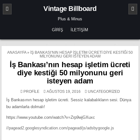
Skip
Vintage Billboard
to
content
Plus & Minus
GIRIŞ
İLETIŞIM
ANASAYFA
»
İŞ BANKASI’NIN HESAP IŞLETIM ÜCRETI DIYE KESTIĞI 50
MILYONUNU GERI ISTEYEN ADAM
İş Bankası’nın hesap işletim ücreti
diye kestiği 50 milyonunu geri
isteyen adam
POSTED
PROFILE
AĞUSTOS 19, 2016
UNCATEGORIZED
IN
İş Bankasının hesap işletim ücreti. Sessiz kalabalıkların sesi. Dünya
bu adamlarla dolmalı!
https://www.youtube.com/watch?v=Zrp9wjGXuxc
//pagead2.googlesyndication.com/pagead/js/adsbygoogle.js