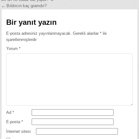
Yazı
← Bıldırcın kaç gramdır?
gezinmesi
Bir yanıt yazın
E-posta adresiniz yayınlanmayacak.
Gerekli alanlar
*
ile
işaretlenmişlerdir
Yorum
*
Ad
*
E-posta
*
İnternet sitesi