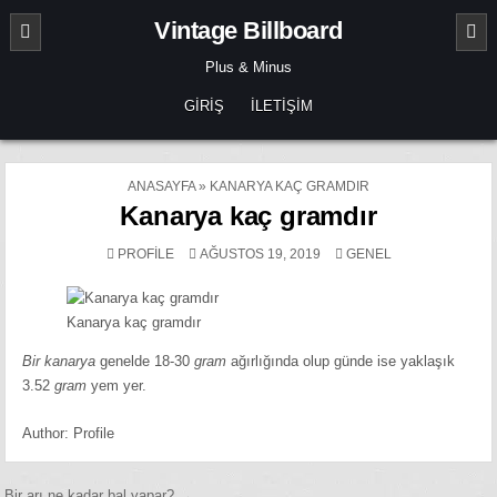
Skip
Vintage Billboard
to
content
Plus & Minus
GIRIŞ
İLETIŞIM
ANASAYFA
»
KANARYA KAÇ GRAMDIR
Kanarya kaç gramdır
POSTED
PROFILE
AĞUSTOS 19, 2019
GENEL
IN
Kanarya kaç gramdır
Bir kanarya
genelde 18-30
gram
ağırlığında olup günde ise yaklaşık
3.52
gram
yem yer.
Author:
Profile
Bir arı ne kadar bal yapar? →