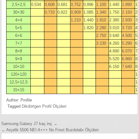
2,5×2,5
0,534
0,608
0,681
0,752
0,896
1.100
1.440
1.890
1
30×30
0,733
0,822
0,909
1.085
1.340
1.750
2.150
2
4×4
1.210
1.440
1.810
2.380
2.930
3
5×5
1.820
2.280
3.010
3.720
4
6×6
2.750
3.640
4.500
5
7×7
3.230
4.260
5.290
6
8×8
4.890
6.070
7
9×9
5.520
6.860
8
10×10
6.150
7.640
8
120×120
1
12,5×12,5
1
15×15
1
Author:
Profile
Tagged
Dikdörtgen Profil Ölçüleri
Yazı
Samsung Galaxy J7 kaç inç →
← Arçelik 5506 NEI A+++ No Frost Buzdolabı Ölçüleri
gezinmesi