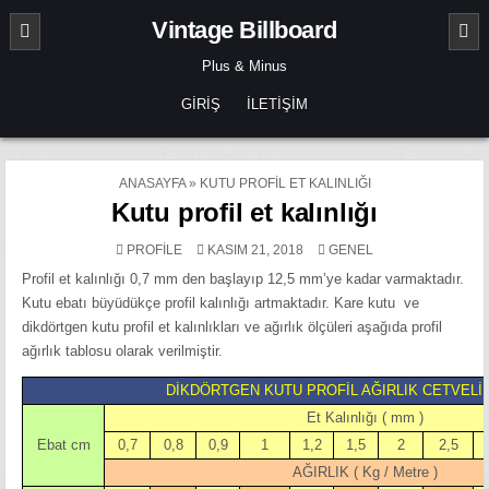
Skip
Vintage Billboard
to
content
Plus & Minus
GIRIŞ
İLETIŞIM
ANASAYFA
»
KUTU PROFIL ET KALINLIĞI
Kutu profil et kalınlığı
POSTED
PROFILE
KASIM 21, 2018
GENEL
IN
Profil et kalınlığı 0,7 mm den başlayıp 12,5 mm’ye kadar varmaktadır.
Kutu ebatı büyüdükçe profil kalınlığı artmaktadır. Kare kutu ve
dikdörtgen kutu profil et kalınlıkları ve ağırlık ölçüleri aşağıda profil
ağırlık tablosu olarak verilmiştir.
DİKDÖRTGEN KUTU PROFİL AĞIRLIK CETVELİ
Et Kalınlığı ( mm )
Ebat cm
0,7
0,8
0,9
1
1,2
1,5
2
2,5
AĞIRLIK ( Kg / Metre
)