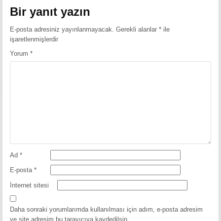
Bir yanıt yazın
E-posta adresiniz yayınlanmayacak.
Gerekli alanlar
*
ile
işaretlenmişlerdir
Yorum
*
Ad
*
E-posta
*
İnternet sitesi
Daha sonraki yorumlarımda kullanılması için adım, e-posta adresim
ve site adresim bu tarayıcıya kaydedilsin.