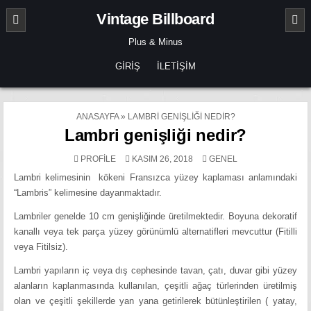
Skip
Vintage Billboard
to
content
Plus & Minus
GIRIŞ
İLETIŞIM
ANASAYFA
»
LAMBRI GENIŞLIĞI NEDIR?
Lambri genişliği nedir?
POSTED
PROFILE
KASIM 26, 2018
GENEL
IN
Lambri kelimesinin kökeni Fransızca yüzey kaplaması anlamındaki
“Lambris” kelimesine dayanmaktadır.
Lambriler genelde 10 cm genişliğinde üretilmektedir. Boyuna dekoratif
kanallı veya tek parça yüzey görünümlü alternatifleri mevcuttur (Fitilli
veya Fitilsiz).
Lambri yapıların iç veya dış cephesinde tavan, çatı, duvar gibi yüzey
alanların kaplanmasında kullanılan, çeşitli ağaç türlerinden üretilmiş
olan ve çeşitli şekillerde yan yana getirilerek bütünleştirilen ( yatay,