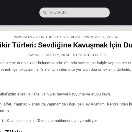
Search
for:
ANASAYFA
»
ZIKIR TÜRLERI: SEVDIĞINE KAVUŞMAK İÇIN DUA
ikir Türleri: Sevdiğine Kavuşmak İçin D
POSTED
SALVA
MART 5, 2024
UNCATEGORIZED
IN
en birçok dua ve zikir bulunmaktadır. Aslında samimi bir kalple yapılan her d
mek için okuyabiliriz. Sizler için internette yer alan dua örneklerini derledik.
lahel’azim ellezi la ilahe illa hüvel hayyel kayyume ve etubü ileyh.
ni affet. Yapmadıklarımı da yapmamdan koru beni ey Allah’ım. Kendisinden h
nırım.
Ya Kavi’ isimlerinin 70 defa zikredilmesi tavsiye ediliyor.