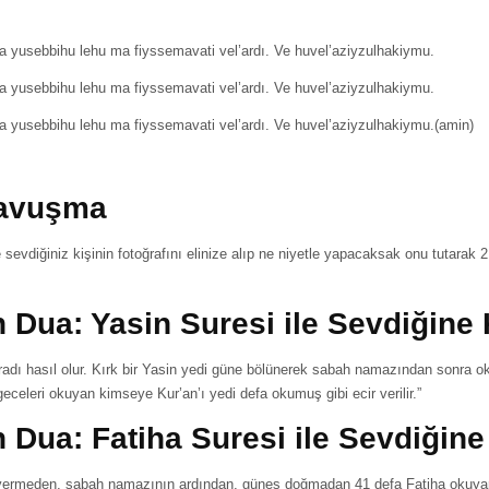
a yusebbihu lehu ma fiyssemavati vel’ardı. Ve huvel’aziyzulhakiymu.
a yusebbihu lehu ma fiyssemavati vel’ardı. Ve huvel’aziyzulhakiymu.
a yusebbihu lehu ma fiyssemavati vel’ardı. Ve huvel’aziyzulhakiymu.(amin)
Kavuşma
ile sevdiğiniz kişinin fotoğrafını elinize alıp ne niyetle yapacaksak onu tutarak
 Dua: Yasin Suresi ile Sevdiğin
dı hasıl olur. Kırk bir Yasin yedi güne bölünerek sabah namazından sonra okunu
geceleri okuyan kimseye Kur’an’ı yedi defa okumuş gibi ecir verilir.”
 Dua: Fatiha Suresi ile Sevdiği
ra vermeden, sabah namazının ardından, güneş doğmadan 41 defa Fatiha okuya