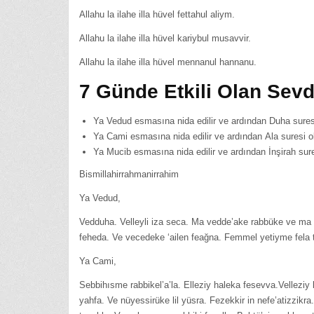
Allahu la ilahe illa hüvel fettahul aliym.
Allahu la ilahe illa hüvel kariybul musavvir.
Allahu la ilahe illa hüvel mennanul hannanu.
7 Günde Etkili Olan Sev
Ya Vedud esmasına nida edilir ve ardından Duha sures
Ya Cami esmasına nida edilir ve ardından Ala suresi o
Ya Mucib esmasına nida edilir ve ardından İnşirah sur
Bismillahirrahmanirrahim
Ya Vedud,
Vedduha. Velleyli iza seca. Ma vedde’ake rabbüke ve ma k
feheda. Ve vecedeke ‘ailen feağna. Femmel yetiyme fela 
Ya Cami,
Sebbihısme rabbikel’a’la. Elleziy haleka fesevva.Vellezi
yahfa. Ve nüyessirüke lil yüsra. Fezekkir in nefe’atizzi