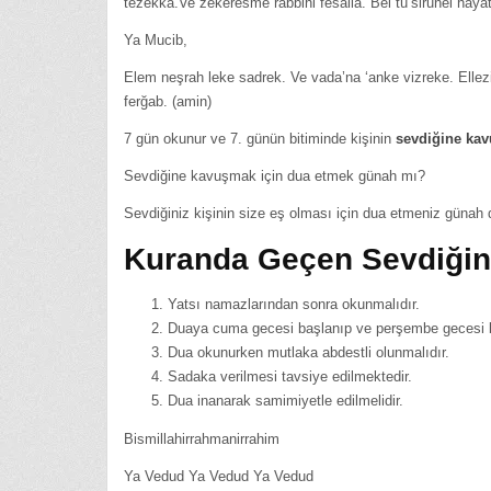
tezekka.Ve zekeresme rabbihi fesalla. Bel tü’sirunel haya
Ya Mucib,
Elem neşrah leke sadrek. Ve vada’na ‘anke vizreke. Ellezi
ferğab. (amin)
7 gün okunur ve 7. günün bitiminde kişinin
sevdiğine ka
Sevdiğine kavuşmak için dua etmek günah mı?
Sevdiğiniz kişinin size eş olması için dua etmeniz günah de
Kuranda Geçen Sevdiği
Yatsı namazlarından sonra okunmalıdır.
Duaya cuma gecesi başlanıp ve perşembe gecesi bit
Dua okunurken mutlaka abdestli olunmalıdır.
Sadaka verilmesi tavsiye edilmektedir.
Dua inanarak samimiyetle edilmelidir.
Bismillahirrahmanirrahim
Ya Vedud Ya Vedud Ya Vedud