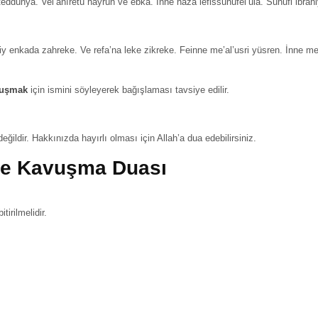
teddünya. Vel’ahıretü hayrün ve ebka. İnne haza lefissuhufel’ula. Suhufi ibr
y enkada zahreke. Ve refa’na leke zikreke. Feinne me’al’usri yüsren. İnne me’a
vuşmak
için ismini söyleyerek bağışlaması tavsiye edilir.
ğildir. Hakkınızda hayırlı olması için Allah’a dua edebilirsiniz.
ne Kavuşma Duası
irilmelidir.