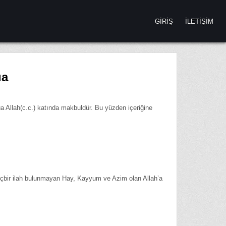
GIRIŞ
İLETIŞIM
ua
ua Allah(c.c.) katında makbuldür. Bu yüzden içeriğine
içbir ilah bulunmayan Hay, Kayyum ve Azim olan Allah’a