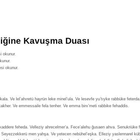
diğine Kavuşma Duası
i okunur.
kunur.
esi okunur.
ala. Ve lel’ahıretü hayrün leke minel’ula. Ve lesevfe yu’tıyke rabbüke feter
takher. Ve emmessaile fela tenher. Ve emma binı’meti rabbike fehaddis.
y kaddere feheda. Velleziy ahrecelmer’a. Fece’alehu ğusaen ahva. Senukriüke 
kra. Seyezzekkerü men yahşa. Ve yetecen nebühel’eşka. Elleziy yaslennarel 