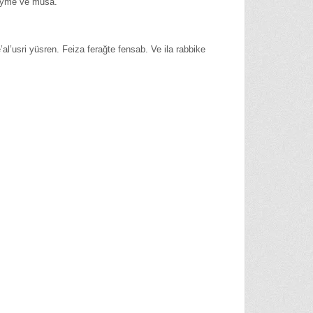
ahiyme ve musa.
l’usri yüsren. Feiza ferağte fensab. Ve ila rabbike