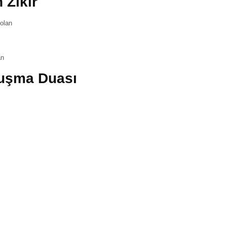
 Zikir
 olan
an
vuşma Duası