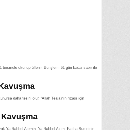
 21 besmele okunup üflenir. Bu işlemi 61 gün kadar sabır ile
e Kavuşma
rsa daha tesirli olur. “Allah Teala’nın rızası için
ne Kavuşma
rak Ya Rabbel Alemin, Ya Rabbel Azim, Fatiha Suresinin