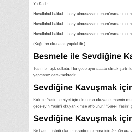
Ya Kadir
Huvallahul halikul – bariy-ulmusavviru lehum’esma ulhusn
Huvallahul halikul – bariy-ulmusavviru lehum’esma ulhusn
Huvallahul halikul – bariy-ulmusavviru lehum’esma ulhusn
(Kağıttan okunarak yapılabilir.)
Besmele ile Sevdiğine 
Tesirli bir aşk celbidir. Her gece aynı saatte olmak şartı 
yapmanız gerekmektedir.
Sevdiğine Kavuşmak için
Kırk bir Yasin ne niyet için okunursa okuyan kimsenin mura
geceleyin Yasin‘i okuyan kimse affolunur.” “Sure-i Yasin‘i 
Sevdiğine Kavuşmak için
Bir haceti, isteği olan maksadının olması için 40 gün a