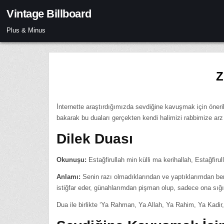
Skip
Vintage Billboard
to
content
Plus & Minus
Z
İnternette araştırdığımızda sevdiğine kavuşmak için öneril
bakarak bu duaları gerçekten kendi halimizi rabbimize arz et
Dilek Duası
Okunuşu:
Estağfirullah min külli ma kerihallah, Estağfirul
Anlamı:
Senin razı olmadıklarından ve yaptıklarımdan be
istiğfar eder, günahlarımdan pişman olup, sadece ona sığı
Dua ile birlikte ‘Ya Rahman, Ya Allah, Ya Rahim, Ya Kadir, 