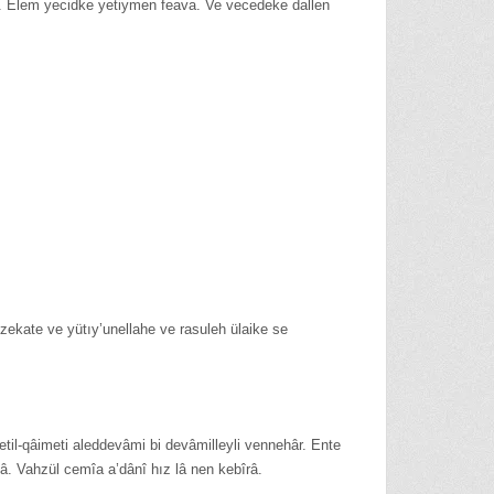
da. Elem yecidke yetiymen feava. Ve vecedeke dallen
ekate ve yütıy’unellahe ve rasuleh ülaike se
etil-qâimeti aleddevâmi bi devâmilleyli vennehâr. Ente
â. Vahzül cemîa a’dânî hız lâ nen kebîrâ.