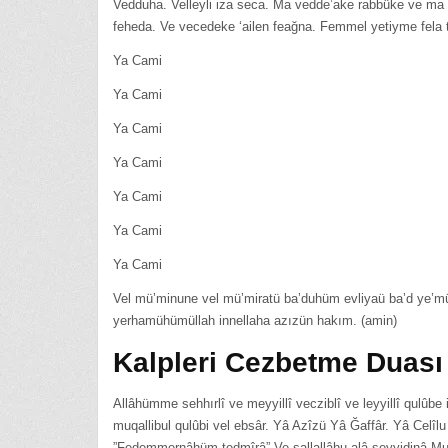
Vedduha. Velleyli iza seca. Ma vedde’ake rabbüke ve ma k
feheda. Ve vecedeke ‘ailen feağna. Femmel yetiyme fela 
Ya Cami
Ya Cami
Ya Cami
Ya Cami
Ya Cami
Ya Cami
Ya Cami
Vel mü’minune vel mü’miratü ba’duhüm evliyaü ba’d ye’mür
yerhamühümüllah innellaha azızün hakım. (amin)
Kalpleri Cezbetme Duası
Allâhümme sehhırlî ve meyyillî vecziblî ve leyyillî qulûbe
muqallibul qulûbi vel ebsâr. Yâ Azîzü Yâ Ğaffâr. Yâ Celîl
”Fedemmernâhüm tedmîrâ” Ve sallallâhu alâ seyyidinâ Muh