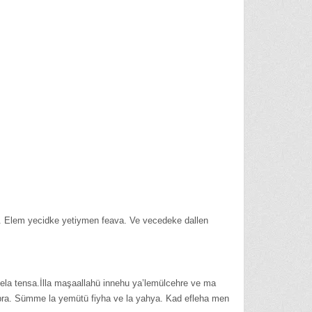
da. Elem yecidke yetiymen feava. Ve vecedeke dallen
fela tensa.İlla maşaallahü innehu ya’lemülcehre ve ma
kübra. Sümme la yemütü fiyha ve la yahya. Kad efleha men