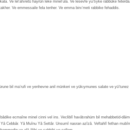
ala. Ve lel’ahıretü hayrün leke minel’ula. Ve lesevfe yu’tıyke rabbüke feter
takher. Ve emmessaile fela tenher. Ve emma binı’meti rabbike fehaddis.
une bil ma’rufi ve yenhevne anil münkeri ve yükıymunes salate ve yü’tunez z
 ibâdike ecmaîne minel cinni vel ins. Vecliblî havâtırahüm bil mehabbetid-dâim
u Yâ Cebbâr. Yâ Muînu Yâ Settâr. Unsurnî nasran azîzâ. Veftahlî fethan mubîn
ammedin ve alâ âlihi ve sahbihi ve sellem.