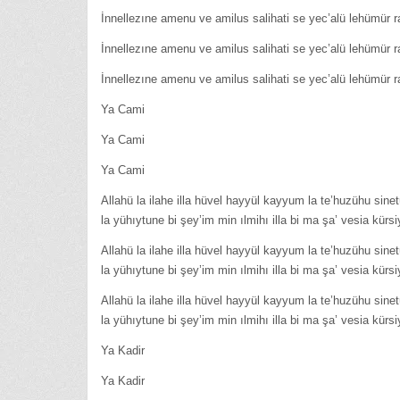
İnnellezıne amenu ve amilus salihati se yec’alü lehümür
İnnellezıne amenu ve amilus salihati se yec’alü lehümür
İnnellezıne amenu ve amilus salihati se yec’alü lehümür
Ya Cami
Ya Cami
Ya Cami
Allahü la ilahe illa hüvel hayyül kayyum la te’huzühu sin
la yühıytune bi şey’im min ılmihı illa bi ma şa’ vesia kü
Allahü la ilahe illa hüvel hayyül kayyum la te’huzühu sin
la yühıytune bi şey’im min ılmihı illa bi ma şa’ vesia kü
Allahü la ilahe illa hüvel hayyül kayyum la te’huzühu sin
la yühıytune bi şey’im min ılmihı illa bi ma şa’ vesia kü
Ya Kadir
Ya Kadir