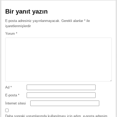
gezinmesi
Bir yanıt yazın
E-posta adresiniz yayınlanmayacak.
Gerekli alanlar
*
ile
işaretlenmişlerdir
Yorum
*
Ad
*
E-posta
*
İnternet sitesi
Daha sonraki yorumlarımda kullanılması için adım, e-posta adresim