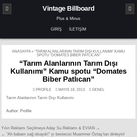
Skip
Vintage Billboard
to
content
Plus & Minus
GIRIŞ
İLETIŞIM
ANASAYFA
»
“TARIM ALANLARININ TARIM DIŞI KULLANIMI” KAMU
SPOTU “DOMATES BIBER PATLICAN”
“Tarım Alanlarının Tarım Dışı
Kullanımı” Kamu spotu “Domates
Biber Patlıcan”
POSTED
PROFILE
MAYIS 18, 2013
GENEL
IN
Tarım Alanlarının Tarım Dışı Kullanımı
Author:
Profile
Yazı
Yılın Reklamı Seçilmeye Aday Su Reklamı & EVIAN →
← “Ah babam sağ olsaydı!” yı bestecisi Muammer Öztaş’tan dinleyin!