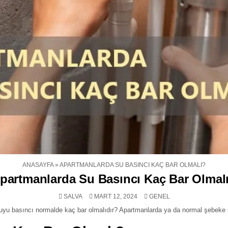
ANASAYFA
»
APARTMANLARDA SU BASINCI KAÇ BAR OLMALI?
partmanlarda Su Basıncı Kaç Bar Olmal
POSTED
SALVA
MART 12, 2024
GENEL
IN
uyu basıncı normalde kaç bar olmalıdır? Apartmanlarda ya da normal şebeke 