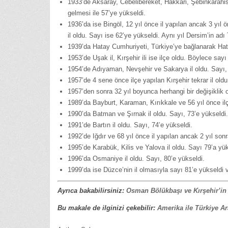
1933’de Aksaray, Cebelibereket, Hakkari, Şebinkarahisar i
gelmesi ile 57’ye yükseldi.
1936’da ise Bingöl, 12 yıl önce il yapılan ancak 3 yıl ön
il oldu. Sayı ise 62’ye yükseldi. Aynı yıl Dersim’in adı T
1939’da Hatay Cumhuriyeti, Türkiye’ye bağlanarak Hatay
1953’de Uşak il, Kırşehir ili ise ilçe oldu. Böylece say
1954’de Adıyaman, Nevşehir ve Sakarya il oldu. Sayı, 
1957’de 4 sene önce ilçe yapılan Kırşehir tekrar il oldu
1957’den sonra 32 yıl boyunca herhangi bir değişiklik o
1989’da Bayburt, Karaman, Kırıkkale ve 56 yıl önce ilç
1990’da Batman ve Şırnak il oldu. Sayı, 73’e yükseldi.
1991’de Bartın il oldu. Sayı, 74’e yükseldi.
1992’de Iğdır ve 68 yıl önce il yapılan ancak 2 yıl sonr
1995’de Karabük, Kilis ve Yalova il oldu. Sayı 79’a yük
1996’da Osmaniye il oldu. Sayı, 80’e yükseldi.
1999’da ise Düzce’nin il olmasıyla sayı 81’e yükseldi 
Ayrıca bakabilirsiniz:
Osman Bölükbaşı ve Kırşehir’in 
Bu makale de ilginizi çekebilir:
Amerika ile Türkiye A