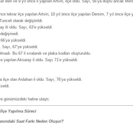
lleri ve 9 yıl önce il yapılan Artvin, ilçe oldu. Sayı, 56’ya düştü ancak Mersin i
ce tekrar ilçe yapılan Artvin, 10 yıl önce ilçe yapılan Dersim, 7 yıl önce ilçe y
unceli olarak değiştirildi.
 ili oldu. Sayı, 63’e yükseldi.
ı değişmedi.
66’ya yükseldi.
. Sayı, 67’ye yükseldi.
lmadı. Bu 67 il sıralandı ve plaka kodları oluşturuldu.
e yapılan Aksaray il oldu. Sayı 71’e yükseldi.
a ilçe olan Ardahan il oldu. Sayı, 76’ya yükseldi.
seldi.
ve günümüzdeki haline ulaştı.
İlçe Yapılma Süreci
rasındaki Saat Farkı Neden Oluşur?