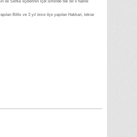
le Silifke ilçelerinin İçel isminde tek bir il haline
apılan Bitlis ve 3 yıl önce ilçe yapılan Hakkari, tekrar