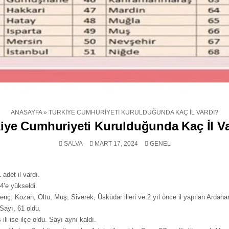
ANASAYFA
»
TÜRKIYE CUMHURIYETI KURULDUĞUNDA KAÇ İL VARDI?
iye Cumhuriyeti Kurulduğunda Kaç İl V
POSTED
SALVA
MART 17, 2024
GENEL
IN
adet il vardı.
74’e yükseldi.
nç, Kozan, Oltu, Muş, Siverek, Üsküdar illeri ve 2 yıl önce il yapılan Ardahan
 Sayı, 61 oldu.
 ili ise ilçe oldu. Sayı aynı kaldı.