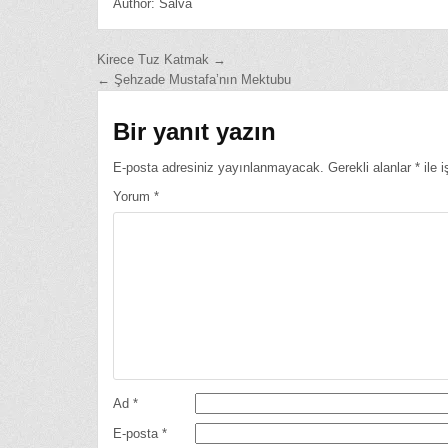
Author:
Salva
Yazı
Kirece Tuz Katmak →
← Şehzade Mustafa’nın Mektubu
gezinmesi
Bir yanıt yazın
E-posta adresiniz yayınlanmayacak.
Gerekli alanlar
*
ile i
Yorum
*
Ad
*
E-posta
*