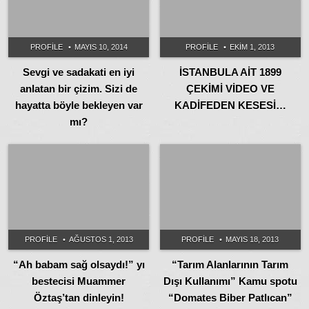
PROFILE
MAYIS 10, 2014
PROFILE
EKIM 1, 2013
Sevgi ve sadakati en iyi
İSTANBULA AİT 1899
anlatan bir çizim. Sizi de
ÇEKİMİ VİDEO VE
hayatta böyle bekleyen var
KADİFEDEN KESESİ…
mı?
PROFILE
AĞUSTOS 1, 2013
PROFILE
MAYIS 18, 2013
“Ah babam sağ olsaydı!” yı
“Tarım Alanlarının Tarım
bestecisi Muammer
Dışı Kullanımı” Kamu spotu
Öztaş’tan dinleyin!
“Domates Biber Patlıcan”