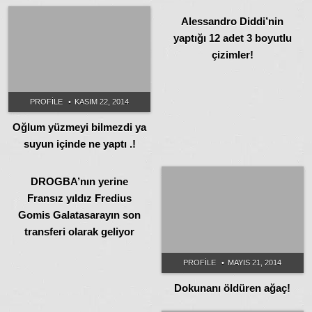
Alessandro Diddi’nin
yaptığı 12 adet 3 boyutlu
çizimler!
PROFILE
KASIM 22, 2014
Oğlum yüzmeyi bilmezdi ya
suyun içinde ne yaptı .!
PROFILE
MAYIS 21, 2014
DROGBA’nın yerine
Fransız yıldız Fredius
Gomis Galatasarayın son
transferi olarak geliyor
PROFILE
MAYIS 21, 2014
Dokunanı öldüren ağaç!
PROFILE
MAYIS 11, 2014