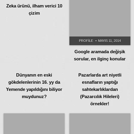
Zeka ürünü, ilham verici 10
çizim
PROFILE
MAYIS 11, 2014
Google aramada değişik
sorular, en ilginç konular
PROFILE
MAYIS 11, 2014
PROFILE
MAYIS 11, 2014
Dünyanın en eski
Pazarlarda art niyetli
gökdelenlerinin 16. yy da
esnafların yaptığı
Yemende yapıldığını biliyor
sahtekarlıklardan
muydunuz?
(Pazarcılık Hileleri)
örnekler!