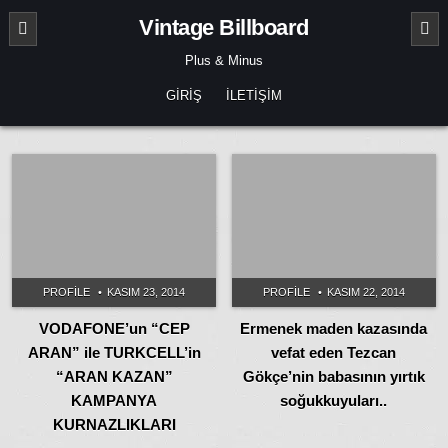
Skip
Vintage Billboard
to
content
Plus & Minus
GIRIŞ
İLETIŞIM
PROFILE
KASIM 23, 2014
PROFILE
KASIM 22, 2014
VODAFONE’un “CEP
Ermenek maden kazasında
ARAN” ile TURKCELL’in
vefat eden Tezcan
“ARAN KAZAN”
Gökçe’nin babasının yırtık
KAMPANYA
soğukkuyuları..
KURNAZLIKLARI
PROFILE
MAYIS 22, 2014